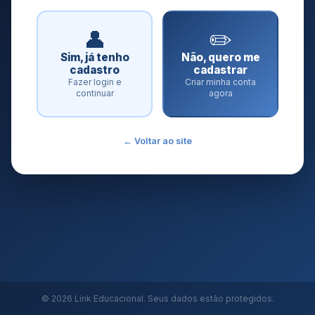
👤
✏️
Sim, já tenho
Não, quero me
cadastro
cadastrar
Fazer login e
Criar minha conta
continuar
agora
← Voltar ao site
© 2026 Link Educacional. Seus dados estão protegidos.