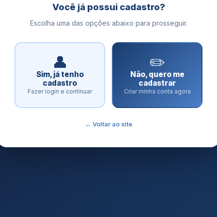
Você já possui cadastro?
Escolha uma das opções abaixo para prosseguir.
👤
✏️
Sim, já tenho
Não, quero me
cadastro
cadastrar
Fazer login e continuar
Criar minha conta agora
← Voltar ao site