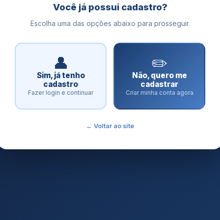
Você já possui cadastro?
Escolha uma das opções abaixo para prosseguir.
👤
✏️
Sim, já tenho
Não, quero me
cadastro
cadastrar
Fazer login e continuar
Criar minha conta agora
← Voltar ao site