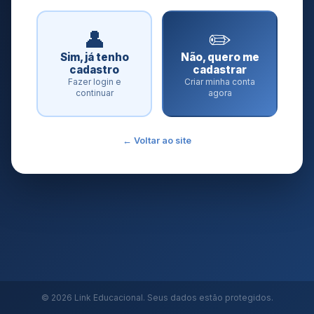
👤
✏️
Sim, já tenho
Não, quero me
cadastro
cadastrar
Fazer login e
Criar minha conta
continuar
agora
← Voltar ao site
© 2026 Link Educacional. Seus dados estão protegidos.