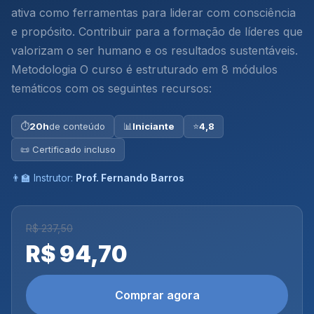
ativa como ferramentas para liderar com consciência
e propósito. Contribuir para a formação de líderes que
valorizam o ser humano e os resultados sustentáveis.
Metodologia O curso é estruturado em 8 módulos
temáticos com os seguintes recursos:
⏱
20h
de conteúdo
📊
Iniciante
⭐
4,8
📜 Certificado incluso
👨‍🏫 Instrutor:
Prof. Fernando Barros
R$ 237,50
R$ 94,70
Comprar agora