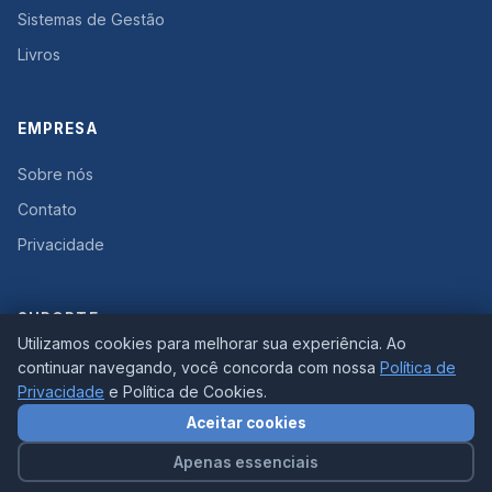
Sistemas de Gestão
Livros
EMPRESA
Sobre nós
Contato
Privacidade
SUPORTE
Utilizamos cookies para melhorar sua experiência. Ao
WhatsApp
continuar navegando, você concorda com nossa
Política de
Privacidade
e Política de Cookies.
Área do Aluno
Aceitar cookies
© 2026 Link Educacional. Todos os direitos reservados.
Apenas essenciais