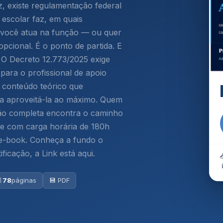
z, existe regulamentação federal
 escolar faz, em quais
e você atua na função — ou quer
opcional. É o ponto de partida. E
. O Decreto 12.773/2025 exige
para o profissional de apoio
o conteúdo teórico que
ra aproveitá-la ao máximo. Quem
ção completa encontra o caminho
ne com carga horária de 180h
 e-book. Conheça a fundo o
ficação, a Link está aqui.

78
páginas
💾 PDF