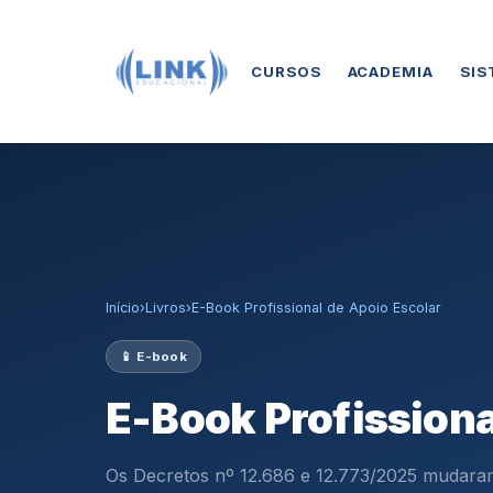
CURSOS
ACADEMIA
SIS
Início
›
Livros
›
E-Book Profissional de Apoio Escolar
📱 E-book
E-Book Profissiona
Os Decretos nº 12.686 e 12.773/2025 mudara