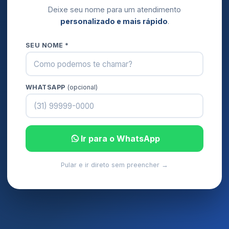
Deixe seu nome para um atendimento
personalizado e mais rápido
.
SEU NOME *
WHATSAPP
(opcional)
Ir para o WhatsApp
Pular e ir direto sem preencher →