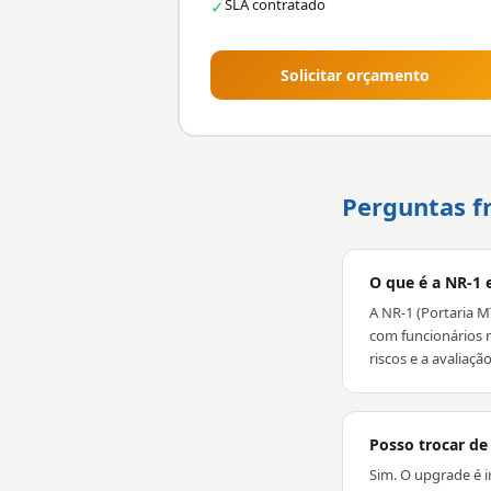
SLA contratado
✓
Solicitar orçamento
Perguntas f
O que é a NR-1 
A NR-1 (Portaria M
com funcionários r
riscos e a avaliaç
Posso trocar de
Sim. O upgrade é i