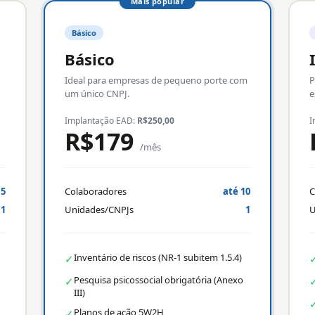
Mais popular
Básico
Básico
Ideal para empresas de pequeno porte com
P
um único CNPJ.
e
Implantação EAD:
R$250,00
I
R$179
/mês
 5
Colaboradores
até 10
C
1
Unidades/CNPJs
1
U
Inventário de riscos (NR-1 subitem 1.5.4)
✓
Pesquisa psicossocial obrigatória (Anexo
✓
III)
Planos de ação 5W2H
✓