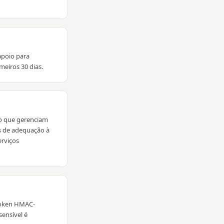
apoio para
meiros 30 dias.
ho que gerenciam
os de adequação à
rviços
token HMAC-
ensível é