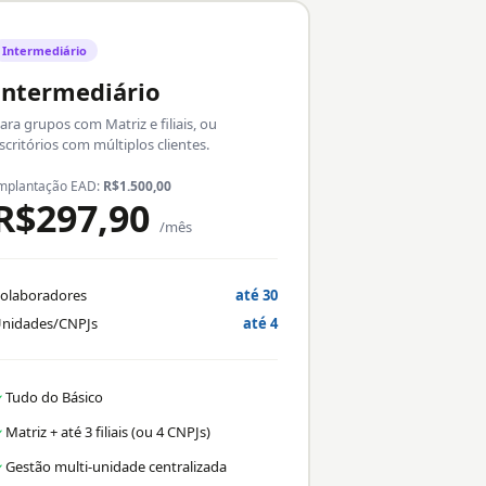
Intermediário
Intermediário
ara grupos com Matriz e filiais, ou
scritórios com múltiplos clientes.
mplantação EAD:
R$1.500,00
R$297,90
/mês
olaboradores
até 30
nidades/CNPJs
até 4
Tudo do Básico
✓
Matriz + até 3 filiais (ou 4 CNPJs)
✓
Gestão multi-unidade centralizada
✓