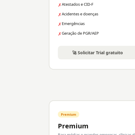
Atestados e CID-F
✗
Acidentes e doenças
✗
Emergências
✗
Geração de PGR/AEP
✗
🚀 Solicitar Trial gratuito
Premium
Premium
Para médias e grandes empresas, clínicas d