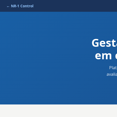
← NR-1 Control
Gest
em 
Pla
avali