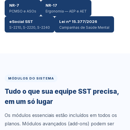
NR-7
NR-17
PCMSO e ASOs
Ergonomia — AEP e AET
eSocial SST
Lei nº 15.377/2026
S-2210, S-2220, S-2240
Campanhas de Saúde Mental
MÓDULOS DO SISTEMA
Tudo o que sua equipe SST precisa,
em um só lugar
Os módulos essenciais estão incluídos em todos os
planos. Módulos avançados (add-ons) podem ser