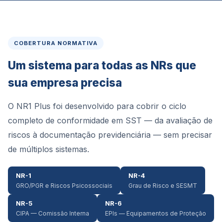
COBERTURA NORMATIVA
Um sistema para todas as NRs que
sua empresa precisa
O NR1 Plus foi desenvolvido para cobrir o ciclo
completo de conformidade em SST — da avaliação de
riscos à documentação previdenciária — sem precisar
de múltiplos sistemas.
NR-1
NR-4
GRO/PGR e Riscos Psicossociais
Grau de Risco e SESMT
NR-5
NR-6
CIPA — Comissão Interna
EPIs — Equipamentos de Proteção